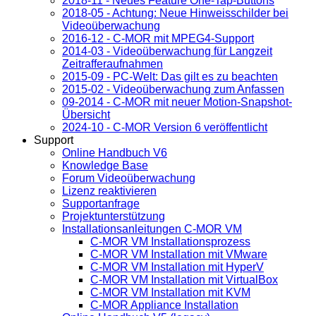
2018-11 - Neues Feature One-Tap-Buttons
2018-05 - Achtung: Neue Hinweisschilder bei
Videoüberwachung
2016-12 - C-MOR mit MPEG4-Support
2014-03 - Videoüberwachung für Langzeit
Zeitrafferaufnahmen
2015-09 - PC-Welt: Das gilt es zu beachten
2015-02 - Videoüberwachung zum Anfassen
09-2014 - C-MOR mit neuer Motion-Snapshot-
Übersicht
2024-10 - C-MOR Version 6 veröffentlicht
Support
Online Handbuch V6
Knowledge Base
Forum Videoüberwachung
Lizenz reaktivieren
Supportanfrage
Projektunterstützung
Installationsanleitungen C-MOR VM
C-MOR VM Installationsprozess
C-MOR VM Installation mit VMware
C-MOR VM Installation mit HyperV
C-MOR VM Installation mit VirtualBox
C-MOR VM Installation mit KVM
C-MOR Appliance Installation