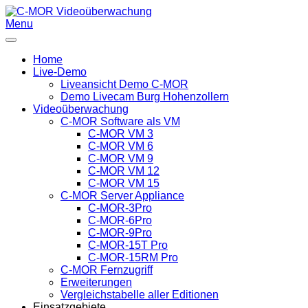
Menu
Home
Live-Demo
Liveansicht Demo C-MOR
Demo Livecam Burg Hohenzollern
Videoüberwachung
C-MOR Software als VM
C-MOR VM 3
C-MOR VM 6
C-MOR VM 9
C-MOR VM 12
C-MOR VM 15
C-MOR Server Appliance
C-MOR-3Pro
C-MOR-6Pro
C-MOR-9Pro
C-MOR-15T Pro
C-MOR-15RM Pro
C-MOR Fernzugriff
Erweiterungen
Vergleichstabelle aller Editionen
Einsatzgebiete