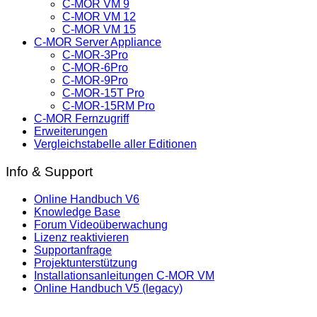
C-MOR VM 9
C-MOR VM 12
C-MOR VM 15
C-MOR Server Appliance
C-MOR-3Pro
C-MOR-6Pro
C-MOR-9Pro
C-MOR-15T Pro
C-MOR-15RM Pro
C-MOR Fernzugriff
Erweiterungen
Vergleichstabelle aller Editionen
Info & Support
Online Handbuch V6
Knowledge Base
Forum Videoüberwachung
Lizenz reaktivieren
Supportanfrage
Projektunterstützung
Installationsanleitungen C-MOR VM
Online Handbuch V5 (legacy)