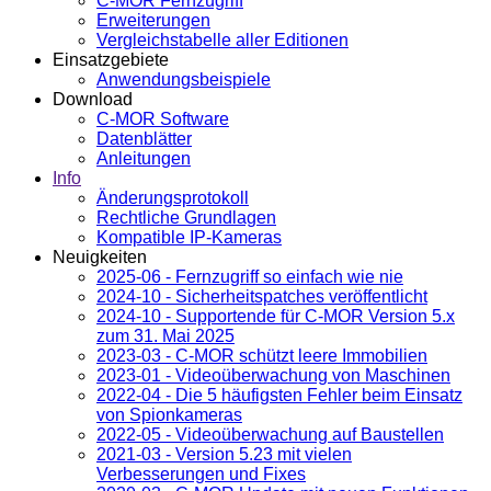
C-MOR Fernzugriff
Erweiterungen
Vergleichstabelle aller Editionen
Einsatzgebiete
Anwendungsbeispiele
Download
C-MOR Software
Datenblätter
Anleitungen
Info
Änderungsprotokoll
Rechtliche Grundlagen
Kompatible IP-Kameras
Neuigkeiten
2025-06 - Fernzugriff so einfach wie nie
2024-10 - Sicherheitspatches veröffentlicht
2024-10 - Supportende für C-MOR Version 5.x
zum 31. Mai 2025
2023-03 - C-MOR schützt leere Immobilien
2023-01 - Videoüberwachung von Maschinen
2022-04 - Die 5 häufigsten Fehler beim Einsatz
von Spionkameras
2022-05 - Videoüberwachung auf Baustellen
2021-03 - Version 5.23 mit vielen
Verbesserungen und Fixes